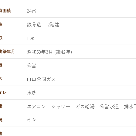
24㎡
有面積
鉄骨造
2階建
造
1DK
取
昭和59年3月 (築42年)
物築年月
公営
道
山口合同ガス
ス
水洗
イレ
エアコン シャワー ガス給湯 公営水道 排水
備
空き
況
渡