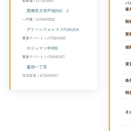
駐車場｜c1772678907
バ
専
周南市大字戸田2545 3
一戸建｜b1785479922
契
グリーンフォレストFUKUDA
更
賃貸アパート｜c1778835465
保
ロジュマン中村B
賃貸アパート｜c1785457477
賃
富田一丁目
中古住宅｜b1784796517
条
特
そ