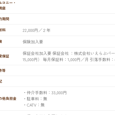
ルコニー・
用庭
約期間
22,000円／２年
新料
保険加入要
険
保証会社加入要 保証会社 ：株式会社いえらぶパ
貸保証
15,000円） 毎月保証料：1,000円／月 引落手数料：4
件等
記
・仲介手数料：33,000円
・駐車料：無
の他負担金
・CATV：無