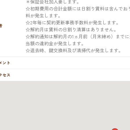
＊保証会社加入要します。
☆初期費用の合計金額には日割り賃料は含んでお
料が発生します。
☆2年毎に契約更新事務手数料が発生します。
考
☆解約月は賃料の日割り清算はありません。
☆解約通知は解約月の1ヵ月前（月末締め）までに
当額の違約金が発生します。
☆退去時、鍵交換料及び清掃代が発生します。
メント
クセス