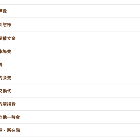
戸数
引態様
繕積立金
車場費
費
内会費
交換代
内清掃費
の他一時金
建・所在階