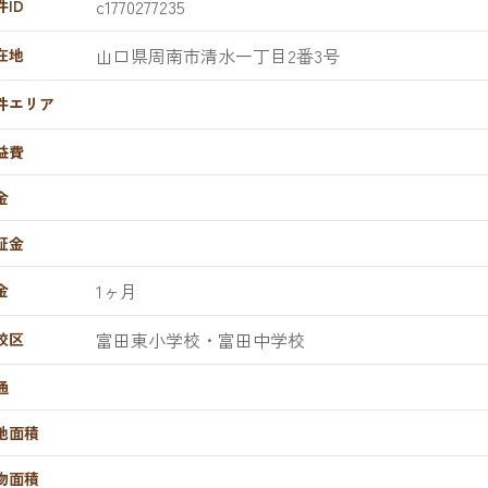
c1770277235
件ID
山口県周南市清水一丁目2番3号
在地
件エリア
益費
金
証金
1ヶ月
金
富田東小学校・富田中学校
校区
通
地面積
物面積