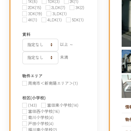
1K
(8)
1DK
(3)
2K
(1)
2DK
(15)
2LDK
(7)
3K
(2)
3DK
(19)
3LDK
(1)
4K
(1)
4LDK
(1)
5DK
(1)
賃料
以上 ～
未満
物件エリア
周南市＜新南陽エリア＞
(1)
校区(小学校)
(143)
富田東小学校
(14)
情
富田西小学校
(16)
菊川小学校
(4)
物
戸田小学校
(4)
福川南小学校
(2)