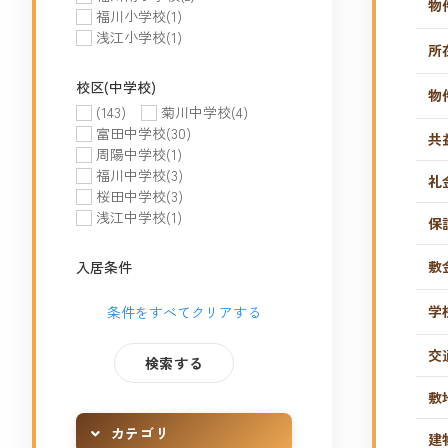
物
福川小学校
(1)
浅江小学校
(1)
所
校区(中学校)
物
(143)
菊川中学校
(4)
富田中学校
(30)
共
周陽中学校
(1)
福川中学校
(3)
礼
桜田中学校
(3)
浅江中学校
(1)
保
敷
入居条件
学
条件をすべてクリアする
交
敷
カテゴリ
建