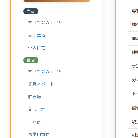
専
売買
すべてのカテゴリ
構
売り土地
間
中古住宅
建
賃貸
水
すべてのカテゴリ
ガ
賃貸アパート
ト
駐車場
設
貸し土地
現
一戸建
事業用物件
引