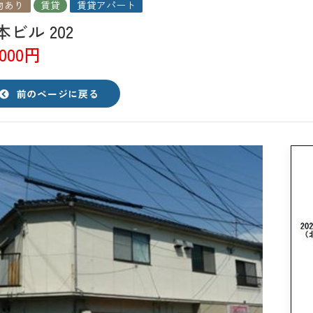
物あり
賃貸
賃貸アパート
本ビル
202
,000円
前のページに戻る