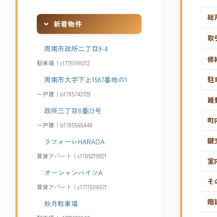
総
新着物件
取
周南市政所二丁目9-4
修
駐車場｜c1775198012
駐
周南市大字下上1587番地の1
一戸建｜b1785743729
雑
政所三丁目8番23号
町
一戸建｜b1785565448
鍵
ラフォーレHARADA
賃貸アパート｜c1785219921
室
オーシャンハイツA
そ
賃貸アパート｜c1777508571
階
秋月駐車場