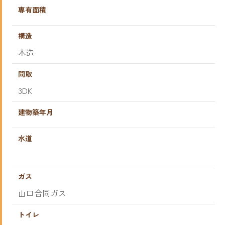
専有面積
構造
木造
間取
3DK
建物築年月
水道
ガス
山口合同ガス
トイレ